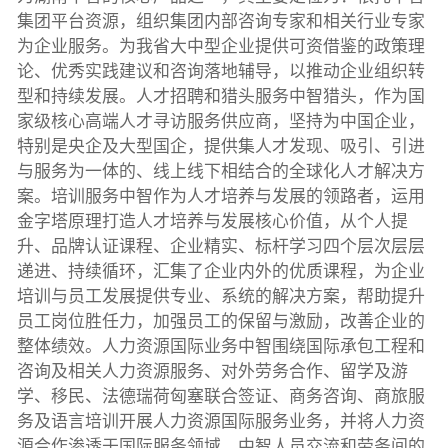
集团平台资源，组织集团内部咨询专家和相关行业专家
为企业服务。为我省大中型企业提供可资借鉴的政策理
论、优秀实践建议和咨询落地辅导，以推动企业组织转
型和持续发展。人才招聘和猎头服务中智猎头，作为国
家级核心高端人才寻访服务供应商，坚持为中国企业，
特别是央企及大型国企，提供集人才发现、吸引、引进
与服务为一体的、线上线下相结合的全球化人才解决方
案。培训服务中智作为人才培养与发展的领路者，运用
金字塔原理打造人才培养与发展核心价值，从个人提
升、品牌认证课程、企业精实、标杆学习四个层次层层
递进、持续循环，汇集了企业内外的优质课程，为企业
培训与员工发展提供专业、系统的解决方案，帮助提升
员工岗位胜任力，加强员工的保留与激励，改善企业的
整体绩效。人力资源国际业务中智围绕国际承包工程和
咨询及相关人力资源服务、对外劳务合作、留学及游
学、移民、法德瑞荷匈塞联合签证、商务咨询、商旅服
务及语言培训开展人力资源国际服务业务，并将人力资
源合作渗透于国际服务领域，中智人员交流和劳务间的